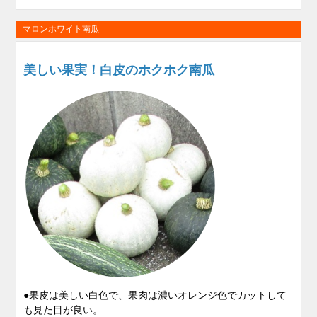
マロンホワイト南瓜
美しい果実！白皮のホクホク南瓜
●果皮は美しい白色で、果肉は濃いオレンジ色でカットして
も
見た目が良い。