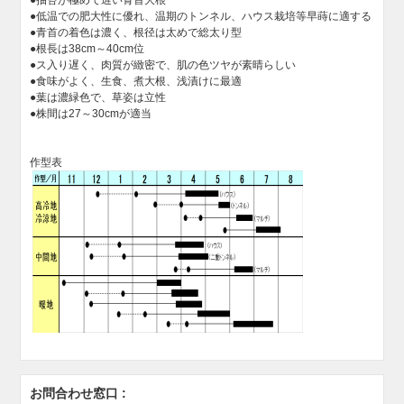
●抽苔が極めて遅い青首大根
●低温での肥大性に優れ、温期のトンネル、ハウス栽培等早蒔に適する
●青首の着色は濃く、根径は太めで総太り型
●根長は38cm～40cm位
●ス入り遅く、肉質が緻密で、肌の色ツヤが素晴らしい
●食味がよく、生食、煮大根、浅漬けに最適
●葉は濃緑色で、草姿は立性
●株間は27～30cmが適当
作型表
お問合わせ窓口 :