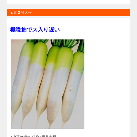
宝青２号大根
極晩抽でス入り遅い